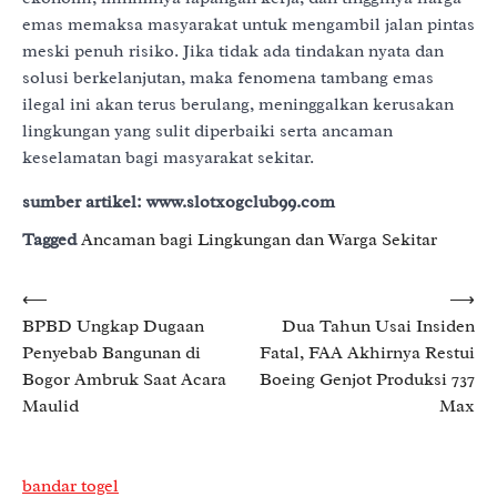
emas memaksa masyarakat untuk mengambil jalan pintas
meski penuh risiko. Jika tidak ada tindakan nyata dan
solusi berkelanjutan, maka fenomena tambang emas
ilegal ini akan terus berulang, meninggalkan kerusakan
lingkungan yang sulit diperbaiki serta ancaman
keselamatan bagi masyarakat sekitar.
sumber artikel: www.slotxogclub99.com
Tagged
Ancaman bagi Lingkungan dan Warga Sekitar
Post
⟵
⟶
BPBD Ungkap Dugaan
Dua Tahun Usai Insiden
navigation
Penyebab Bangunan di
Fatal, FAA Akhirnya Restui
Bogor Ambruk Saat Acara
Boeing Genjot Produksi 737
Maulid
Max
bandar togel