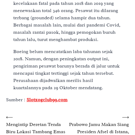
kecelakaan fatal pada tahun 2018 dan 2019 yang
menewaskan total 346 orang. Pesawat itu dilarang
terbang (grounded) selama hampir dua tahun.
Berbagai masalah lain, mulai dari pandemi Covid,
masalah rantai pasok, hingga pemogokan buruh
tahun lalu, turut menghambat produksi.
Boeing belum mencatatkan laba tahunan sejak
2018. Namun, dengan peningkatan output ini,
pengiriman pesawat barunya berada di jalur untuk
mencapai tingkat tertinggi sejak tahun tersebut.
Perusahaan dijadwalkan merilis hasil
kuartalannya pada 29 Oktober mendatang.
Sumber :
Slotxogclub99.com
Post
⟵
⟶
Mengintip Deretan Tenda
Prabowo Jamu Makan Siang
navigation
Biru Lokasi Tambang Emas
Presiden Afsel di Istana,