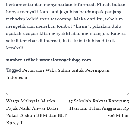
berkomentar dan menyebarkan informasi. Fitnah bukan
hanya menyakitkan, tapi juga bisa berdampak panjang
terhadap kehidupan seseorang. Maka dari itu, sebelum
mengetik dan menekan tombol “kirim”, pikirkan dulu
apakah ucapan kita menyakiti atau membangun. Karena
sekali tersebar di internet, kata-kata tak bisa ditarik
kembali.
sumber artikel: www.slotxogclub99.com
Tagged
Pesan dari Wika Salim untuk Perempuan
Indonesia
Post
⟵
⟶
Warga Malaysia Murka
37 Sekolah Rakyat Rampung
navigation
Pajak Naik! Anwar Balas
Hari Ini, Telan Anggaran Rp
Pakai Diskon BBM dan BLT
206 Miliar
Rp 7,7 T