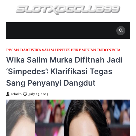
Skip
to
content
PESAN DARI WIKA SALIM UNTUK PEREMPUAN INDONESIA
Wika Salim Murka Difitnah Jadi
‘Simpedes’: Klarifikasi Tegas
Sang Penyanyi Dangdut
admin
July 27, 2025