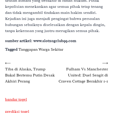
urusan asmara yang berakhir di ranah hukum. Pihak
kepolisian menekankan agar semua pihak tetap tenang
dan tidak mengambil tindakan main hakim sendiri.
Kejadian ini juga menjadi pengingat bahwa persoalan
hubungan sebaiknya diselesaikan dengan kepala dingin,
tanpa kekerasan yang justru merugikan semua pihak.
sumber artikel: www.slotxogclub99.com
Tagged
Tanggapan Warga Sekitar
Post
⟵
⟶
Tiba di Alaska, Trump
Fulham Vs Manchester
navigation
Bakal Bertemu Putin Desak
United: Duel Sengit di
Akhiri Perang
Craven Cottage Berakhir 1-1
bandar togel
prediksi togel