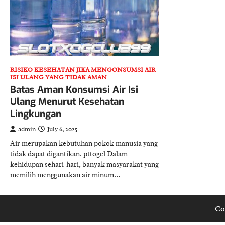
RISIKO KESEHATAN JIKA MENGONSUMSI AIR
ISI ULANG YANG TIDAK AMAN
Batas Aman Konsumsi Air Isi
Ulang Menurut Kesehatan
Lingkungan
admin
July 6, 2025
Air merupakan kebutuhan pokok manusia yang
tidak dapat digantikan. pttogel Dalam
kehidupan sehari-hari, banyak masyarakat yang
memilih menggunakan air minum…
Co