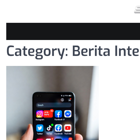
Skip
to
content
Category:
Berita Int