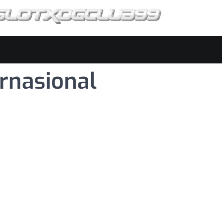
ernasional