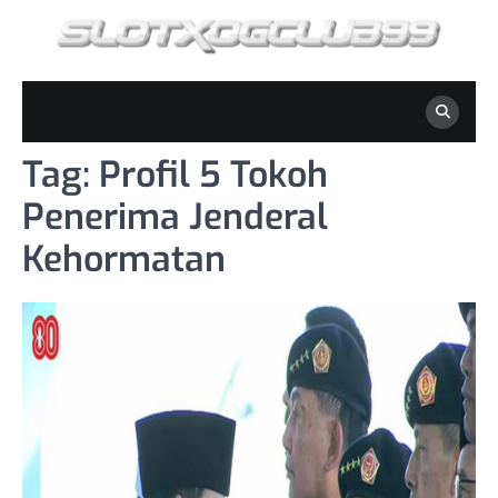
Skip
to
content
Tag:
Profil 5 Tokoh
Penerima Jenderal
Kehormatan